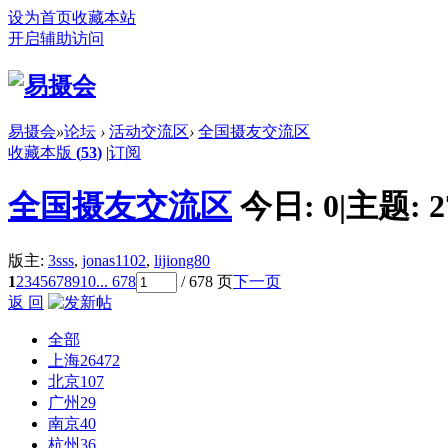
设为首页
收藏本站
开启辅助访问
易摄会
»
论坛
›
活动交流区
›
全国摄友交流区
收藏本版
(
53
)
|
订阅
全国摄友交流区
今日:
0
|
主题:
2
版主:
3sss
,
jonas1102
,
lijiong80
1
2
3
4
5
6
7
8
9
10
... 678
/ 678 页
下一页
返 回
全部
上海
26472
北京
107
广州
29
南京
40
杭州
36