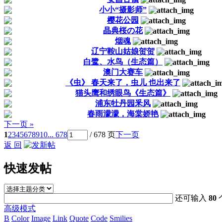
小小“摄影师”
樱花公园
晶典桜の花
烟魂
辽宁鞍山姑娘贺贺
白鹭、水鸟（生态篇）
澳门大赛车
《虫》 春天来了，虫儿 也出来了
猫头鹰和绣眼鸟《生态篇》
浦东牡丹园釆风
春雨濛濛，海棠娇艳
下一页 »
1
2
3
4
5
6
7
8
9
10
... 678
/ 678 页
下一页
返 回
快速发帖
还可输入
80
高级模式
B
Color
Image
Link
Quote
Code
Smilies