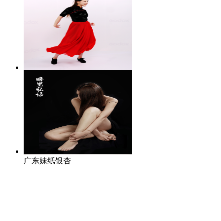
【上海】摄影器材展览上拍模
特
广东妹纸银杏