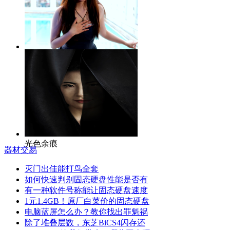
【上海】上生新所外拍模特
光色余痕
器材交易
灭门出佳能打鸟全套
如何快速判别固态硬盘性能是否有
有一种软件号称能让固态硬盘速度
1元1.4GB！原厂白菜价的固态硬盘
电脑蓝屏怎么办？教你找出罪魁祸
除了堆叠层数，东芝BiCS4闪存还