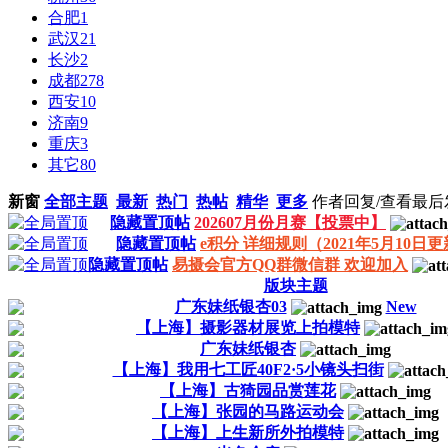
合肥
1
武汉
21
长沙
2
成都
278
西安
10
济南
9
重庆
3
其它
80
新窗
全部主题
最新
热门
热帖
精华
更多
作者
回复/查看
最后
隐藏置顶帖
202607月份月赛【投票中】
隐藏置顶帖
e积分 详细规则（2021年5月10日
隐藏置顶帖
易摄会官方QQ群微信群 欢迎加入
版块主题
广东妹纸银杏03
New
【上海】摄影器材展览上拍模特
广东妹纸银杏
【上海】我用七工匠40F2·5小镜头扫街
【上海】古猗园品赏莲花
【上海】张园的马路运动会
【上海】上生新所外拍模特