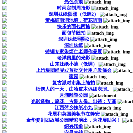
光色余痕
时尚定制周拾影
深圳妹纸熙熙（低调2）
黄梅细雨润池塘，荷花听雨
快乐的面包西施
面包节随拍
深圳妹纸熙熙2
深圳妹纸
铸铜专家朱炳仁老师作品展
老洋房里的光影
山东妹纸小迪（低调）
上汽集团尚界z7首批交付用户发佈会
家园
复古派对市集上随拍
纸偶人的一天，由哈皮木偶团表演。
月湖雕塑公园
光影造物，箸花、古装人像。出镜：艾菲
江西萍乡妹纸小九
花展和英国美妆节在静安
金华婺剧团故堿公园精彩演出，为花展助兴！
绍兴印象
安昌古镇