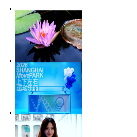
【上海】我用七工匠40F2·5小
镜
【上海】古猗园品赏莲花
【上海】张园的马路运动会