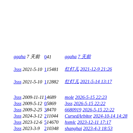
ggaha
7 天前
ggaha
7 天前
0
41
红灯儿
2021-12-9 21:26
3sss
2021-5-10
1
15481
红灯儿
2021-5-14 13:17
3sss
2021-5-10
1
12882
3sss
2009-11-11
1
4689
mole
2026-5-15 22:23
3sss
2009-5-12
0
5869
3sss
2026-5-15 22:22
3sss
2009-2-25
3
8470
6680919
2026-5-15 22:22
3sss
2024-3-12
2
11044
CursedArbitor
2024-10-14 14:28
3sss
2023-12-6
5
14670
hxmlc
2023-12-11 17:17
3sss
2023-3-9
2
10348
shanghai
2023-4-3 18:53