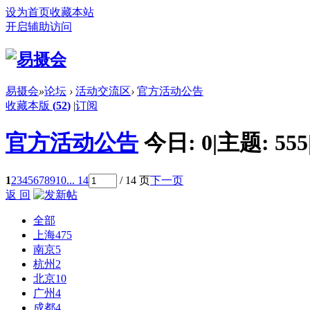
设为首页
收藏本站
开启辅助访问
易摄会
»
论坛
›
活动交流区
›
官方活动公告
收藏本版
(
52
)
|
订阅
官方活动公告
今日:
0
|
主题:
555
1
2
3
4
5
6
7
8
9
10
... 14
/ 14 页
下一页
返 回
全部
上海
475
南京
5
杭州
2
北京
10
广州
4
成都
4