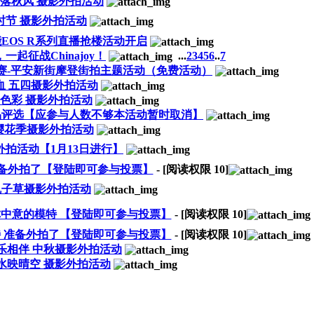
落秋风 摄影外拍活动
时节 摄影外拍活动
EOS R系列直播抢楼活动开启
起征战Chinajoy！
...
2
3
4
5
6
..
7
赛-平安新街摩登街拍主题活动（免费活动）
血 五四摄影外拍活动
色彩 摄影外拍活动
作品评选【应参与人数不够本活动暂时取消】
樱花季摄影外拍活动
外拍活动【1月13日进行】
准备外拍了【登陆即可参与投票】
- [阅读权限
10
]
乱子草摄影外拍活动
你中意的模特 【登陆即可参与投票】
- [阅读权限
10
]
特 准备外拍了【登陆即可参与投票】
- [阅读权限
10
]
乐相伴 中秋摄影外拍活动
水映晴空 摄影外拍活动