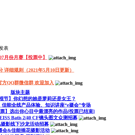
发表
2607月份月赛【投票中】
分 详细规则（2021年5月10日更新）
官方QQ群微信群 欢迎加入
版块主题
1光棍节】你幻想的她是萝莉还是女王？
佳能全线产品体验、知识讲座“e摄会”专场
票】选出你心目中最漂亮的作品[投票已结束]
S Batis 2/40 CF镜头图文众测招募
风摄影线下沙龙活动招募
易摄会&佳能插花摄影活动