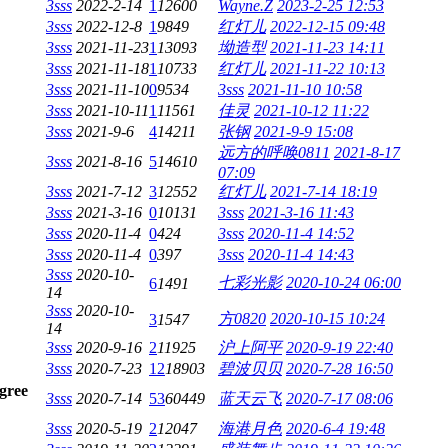
3sss
2022-2-14
1
12600
Wayne.Z
2023-2-25 12:53
3sss
2022-12-8
1
9849
红灯儿
2022-12-15 09:48
3sss
2021-11-23
1
13093
坳造型
2021-11-23 14:11
3sss
2021-11-18
1
10733
红灯儿
2021-11-22 10:13
3sss
2021-11-10
0
9534
3sss
2021-11-10 10:58
3sss
2021-10-11
1
11561
佳灵
2021-10-12 11:22
3sss
2021-9-6
4
14211
张钢
2021-9-9 15:08
远方的呼唤0811
2021-8-17
3sss
2021-8-16
5
14610
07:09
3sss
2021-7-12
3
12552
红灯儿
2021-7-14 18:19
3sss
2021-3-16
0
10131
3sss
2021-3-16 11:43
3sss
2020-11-4
0
424
3sss
2020-11-4 14:52
3sss
2020-11-4
0
397
3sss
2020-11-4 14:43
3sss
2020-10-
七彩光影
2020-10-24 06:00
6
1491
14
3sss
2020-10-
方0820
2020-10-15 10:24
3
1547
14
3sss
2020-9-16
2
11925
沪上阿平
2020-9-19 22:40
3sss
2020-7-23
12
18903
碧波贝贝
2020-7-28 16:50
3sss
2020-7-14
53
60449
蓝天云飞
2020-7-17 08:06
3sss
2020-5-19
2
12047
海港月色
2020-6-4 19:48