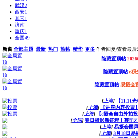
武汉
2
西安
1
其它
1
济南
重庆
1
全国
49
新窗
全部主题
最新
热门
热帖
精华
更多
作者
回复/查看
最后
隐藏置顶帖
20
隐藏置顶帖
e积
隐藏置顶帖
易摄会
[
上海
]
【11.1
[
上海
]
【讲座内容投票】
[
上海
]
【e摄会自由外拍投
[
全国
]
春日摄影新征程丨蔡司ZEIS
[
上海
]
易摄会国
[
上海
]
3月18日