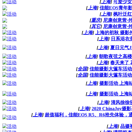
[
上海
]
可爱少女
[
上海
]
佳能EOS青年
[
上海
]
枫叶泛红
[
重庆
]
尼康创意营·
[
其它
]
尼康创意营·
[
上海
]
上海的初秋 摄影
[
上海
]
日系浴衣
[
上海
]
夏日元气J
[
上海
]
朝歌夜弦之高楼
[
上海
]
春天来了 
[
全国
]
佳能摄影大篷车活动
[
全国
]
佳能摄影大篷车活动
[
上海
]
摄影活动 上海
[
上海
]
摄影活动 上海
[
上海
]
清风徐徐
[
上海
]
2020 ChinaJ
[
上海
]
超值福利，佳能EOS R5、R6抢先体验
[
上海
]
品摄