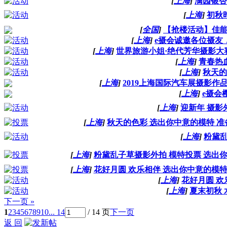
[
上海
]
满园银杏
[
上海
]
初秋
[
全国
]
【抢楼活动】佳能
[
上海
]
e摄会诚邀各位摄友，一
[
上海
]
世界旅游小姐·绝代芳华摄影大
[
上海
]
青春热
[
上海
]
秋天的
[
上海
]
2019上海国际汽车展摄影
[
上海
]
e摄会
[
上海
]
迎新年 摄影
[
上海
]
秋天的色彩 选出你中意的模特 
[
上海
]
粉黛
[
上海
]
粉黛乱子草摄影外拍 模特投票 选出
[
上海
]
花好月圆 欢乐相伴 选出你中意的模
[
上海
]
花好月圆 欢
[
上海
]
夏末初秋 
下一页 »
1
2
3
4
5
6
7
8
9
10
... 14
/ 14 页
下一页
返 回