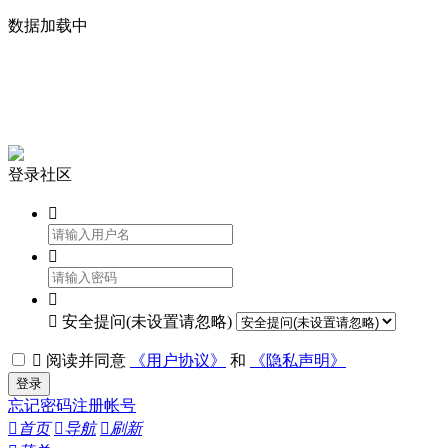
数据加载中


登录社区




安全提问(未设置请忽略)

阅读并同意
《用户协议》
和
《隐私声明》
登录
忘记密码
注册帐号

首页

导航

刷新