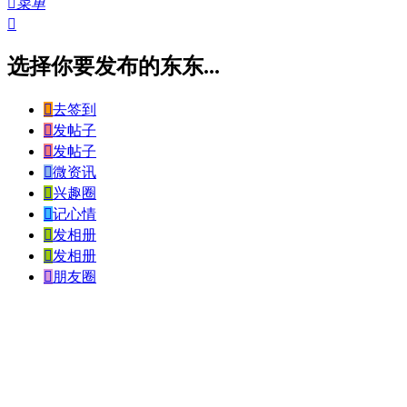

菜单

选择你要发布的东东...

去签到

发帖子

发帖子

微资讯

兴趣圈

记心情

发相册

发相册

朋友圈