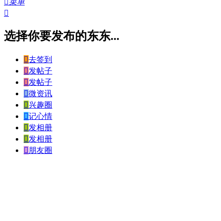

菜单

选择你要发布的东东...

去签到

发帖子

发帖子

微资讯

兴趣圈

记心情

发相册

发相册

朋友圈