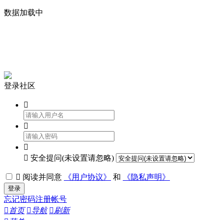
数据加载中


登录社区




安全提问(未设置请忽略)

阅读并同意
《用户协议》
和
《隐私声明》
登录
忘记密码
注册帐号

首页

导航

刷新