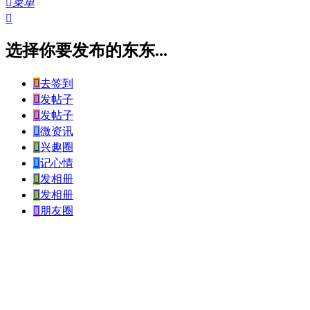

菜单

选择你要发布的东东...

去签到

发帖子

发帖子

微资讯

兴趣圈

记心情

发相册

发相册

朋友圈