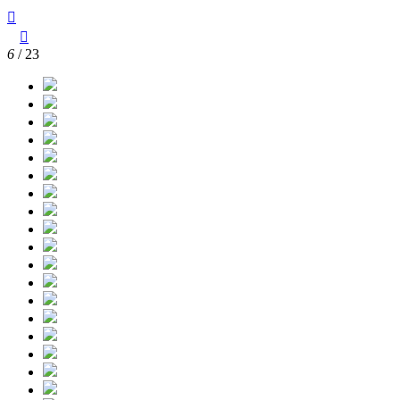



6
/ 23