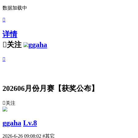
数据加载中

详情

关注
ggaha

202606月份月赛【获奖公布】

关注
ggaha
Lv.8
2026-6-26 09:08:02
#其它