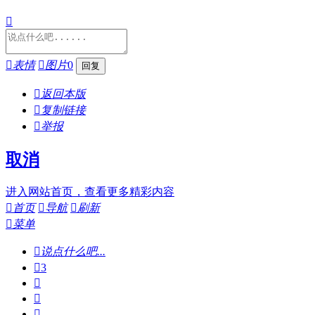


表情

图片
0

返回本版

复制链接

举报
取消
进入网站首页，查看更多精彩内容

首页

导航

刷新

菜单

说点什么吧...

3


