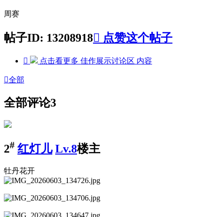
周赛
帖子ID: 13208918

点赞这个帖子

点击看更多
佳作展示讨论区
内容

全部
全部评论
3
#
2
红灯儿
Lv.8
楼主
牡丹花开