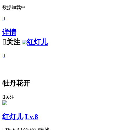
数据加载中

详情

关注
红灯儿

牡丹花开

关注
红灯儿
Lv.8
2026-6-3 13:50:57
#植物