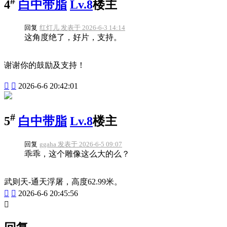
#
4
白中带脂
Lv.8
楼主
回复
红灯儿 发表于 2026-6-3 14:14
这角度绝了，好片，支持。
谢谢你的鼓励及支持！


2026-6-6 20:42:01
#
5
白中带脂
Lv.8
楼主
回复
ggaha 发表于 2026-6-5 09:07
乖乖，这个雕像这么大的么？
武则天-通天浮屠，高度62.99米。


2026-6-6 20:45:56
