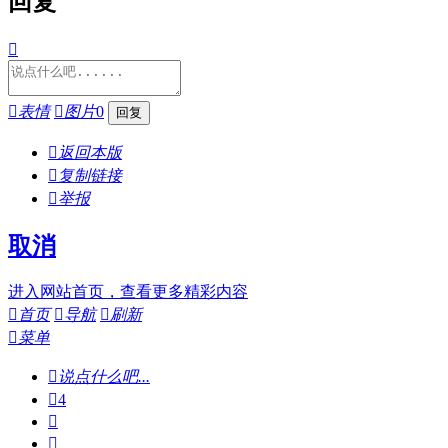
回复


表情

图片
0

返回本版

复制链接

举报
取消
进入网站首页，查看更多精彩内容

首页

导航

刷新

菜单

说点什么吧...

4

