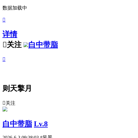
数据加载中

详情

关注
白中带脂

则天擎月

关注
白中带脂
Lv.8
2026-6-3 09:38:03
#风景