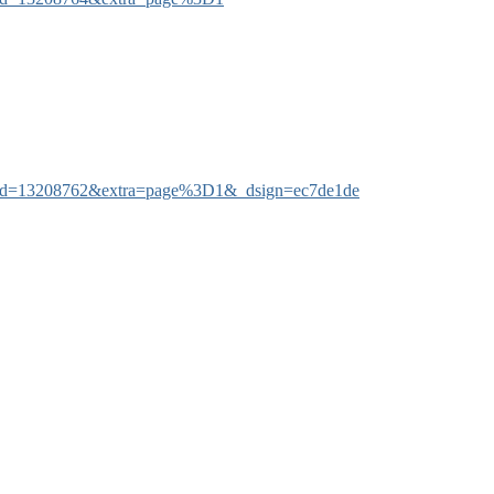
&tid=13208762&extra=page%3D1&_dsign=ec7de1de