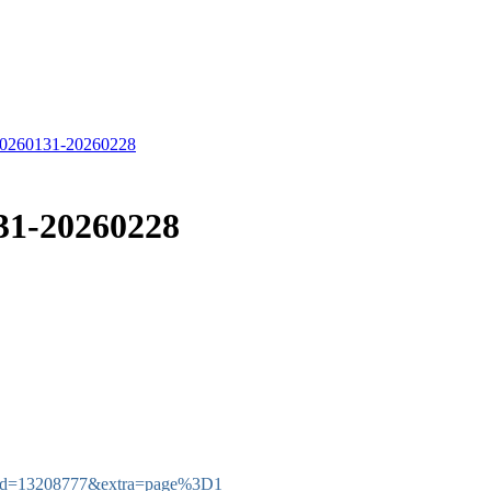
60131-20260228
-20260228
tid=13208777&extra=page%3D1