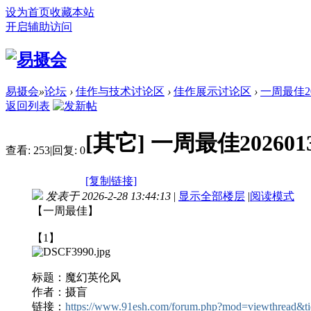
设为首页
收藏本站
开启辅助访问
易摄会
»
论坛
›
佳作与技术讨论区
›
佳作展示讨论区
›
一周最佳202
返回列表
[其它]
一周最佳20260131
查看:
253
|
回复:
0
[复制链接]
发表于 2026-2-28 13:44:13
|
显示全部楼层
|
阅读模式
【一周最佳】
【1】
标题：
魔幻英伦风
作者：摄盲
链接：
https://www.91esh.com/forum.php?mod=viewthread&