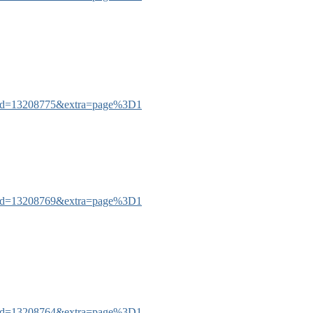
tid=13208775&extra=page%3D1
tid=13208769&extra=page%3D1
tid=13208764&extra=page%3D1