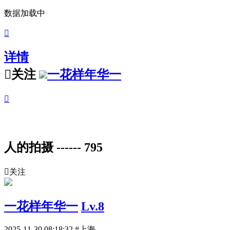
数据加载中

详情

关注
一花样年华一

人的拍摄 ------ 795

关注
一花样年华一
Lv.8
2025-11-30 08:18:32
#上海