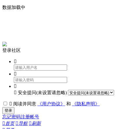
数据加载中


登录社区




安全提问(未设置请忽略)

阅读并同意
《用户协议》
和
《隐私声明》
登录
忘记密码
注册帐号

首页

导航

刷新