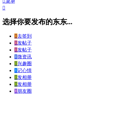

菜单

选择你要发布的东东...

去签到

发帖子

发帖子

微资讯

兴趣圈

记心情

发相册

发相册

朋友圈