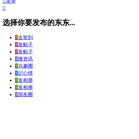

菜单

选择你要发布的东东...

去签到

发帖子

发帖子

微资讯

兴趣圈

记心情

发相册

发相册

朋友圈