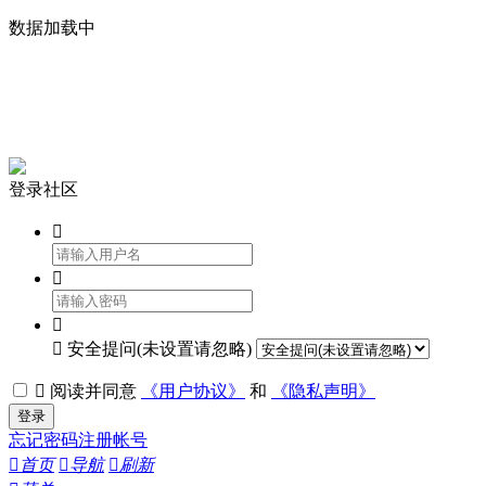
数据加载中


登录社区




安全提问(未设置请忽略)

阅读并同意
《用户协议》
和
《隐私声明》
登录
忘记密码
注册帐号

首页

导航

刷新