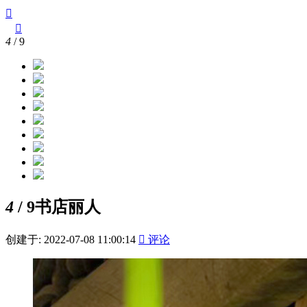



4
/ 9
4
/ 9
书店丽人
创建于: 2022-07-08 11:00:14

评论