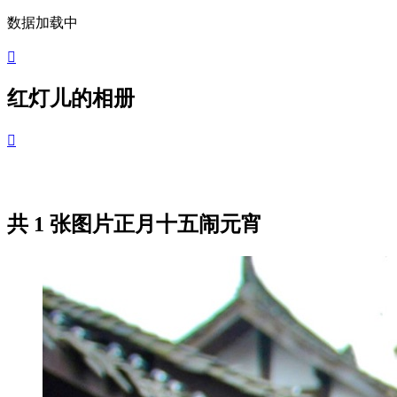
数据加载中

红灯儿的相册

共 1 张图片
正月十五闹元宵