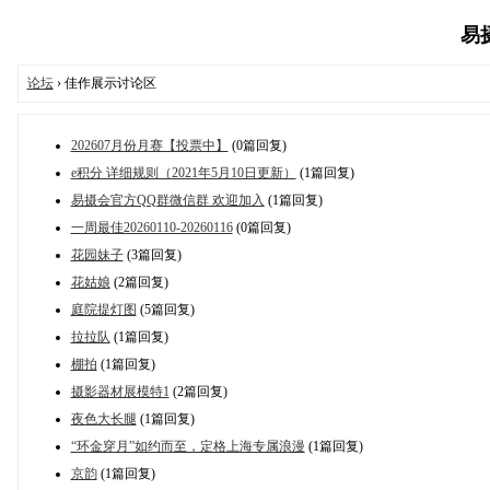
易摄
论坛
› 佳作展示讨论区
202607月份月赛【投票中】
(0篇回复)
e积分 详细规则（2021年5月10日更新）
(1篇回复)
易摄会官方QQ群微信群 欢迎加入
(1篇回复)
一周最佳20260110-20260116
(0篇回复)
花园妹子
(3篇回复)
花姑娘
(2篇回复)
庭院提灯图
(5篇回复)
拉拉队
(1篇回复)
棚拍
(1篇回复)
摄影器材展模特1
(2篇回复)
夜色大长腿
(1篇回复)
“环金穿月”如约而至，定格上海专属浪漫
(1篇回复)
京韵
(1篇回复)